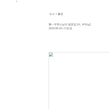
뉴스 >
출판
無一우학스님의 법문집 [아, 부처님]
2019.06.24 | 이은경