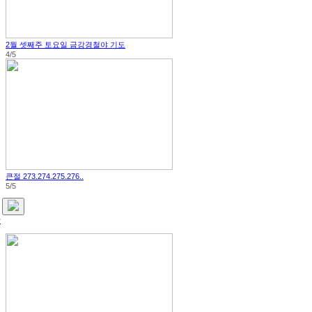
2월 셋째주 토요일 금강경철야 기도
4/5
큰절 273.274.275.276..
5/5
상