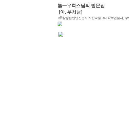
無一우학
스님의 법문집
[아, 부처님]
<ⓒ참좋은인연신문사 & 한국불교대학大관음사, 무