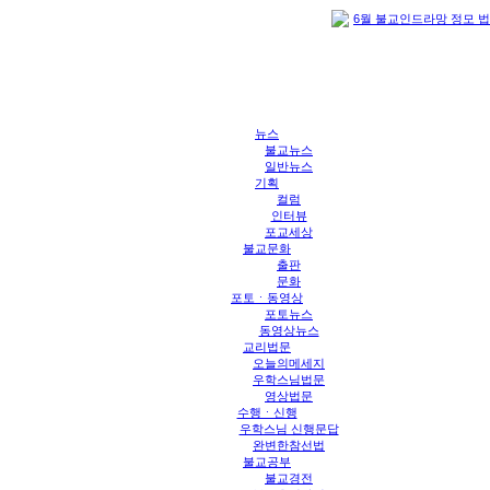
6월 불교인드라망 정모 
뉴스
불교뉴스
일반뉴스
기획
컬럼
인터뷰
포교세상
불교문화
출판
문화
포토ㆍ동영상
포토뉴스
동영상뉴스
교리법문
오늘의메세지
우학스님법문
영상법문
수행ㆍ신행
우학스님 신행문답
완변한참선법
불교공부
불교경전