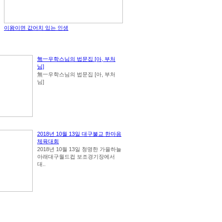
이왕이면 값어치 있는 인생
無一우학스님의 법문집 [아, 부처
님]
無一우학스님의 법문집 [아, 부처
님]
2018년 10월 13일 대구불교 한마음
체육대회
2018년 10월 13일 청명한 가을하늘
아래대구월드컵 보조경기장에서
대..