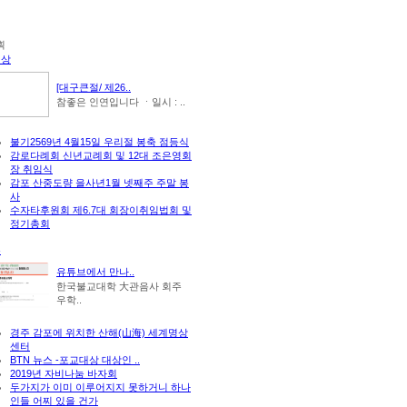
세상
[대구큰절/ 제26..
참좋은 인연입니다 ㆍ일시 : ..
불기2569년 4월15일 우리절 봉축 점등식
감로다례회 신년교례회 및 12대 조은영회
장 취임식
감포 산중도량 을사년1월 넷째주 주말 봉
사
수자타후원회 제6.7대 회장이취임법회 및
정기총회
뷰
유튜브에서 만나..
한국불교대학 大관음사 회주
우학..
경주 감포에 위치한 산해(山海) 세계명상
센터
BTN 뉴스 -포교대상 대상인 ..
2019년 자비나눔 바자회
두가지가 이미 이루어지지 못하거니 하나
인들 어찌 있을 건가