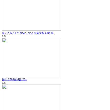
불기2569년 부처님오신날 제등행렬 대법회
2/5
불기 2569년 4월 20..
3/5